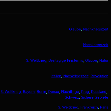
Glaube
, 
Nachkriegszeit
Nachkriegszeit
3. Weltkrieg
, 
Dreitägige Finsternis
, 
Glaube
, 
Natur
Italien
, 
Nachkriegszeit
, 
Revolution
3. Weltkrieg
, 
Bayern
, 
Berlin
, 
Donau
, 
Flüchtlinge
, 
Prag
, 
Russland
, 
Schweiz
, 
Sichere Gebiete
3. Weltkrieg
, 
Frankreich
, 
Paris