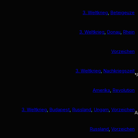
3. Weltkrieg
, 
Beteigeuze
3. Weltkrieg
, 
Donau
, 
Rhein
Vorzeichen
3. Weltkrieg
, 
Nachkriegszeit
*
Amerika
, 
Revolution
3. Weltkrieg
, 
Budapest
, 
Russland
, 
Ungarn
, 
Vorzeichen
A
Russland
, 
Vorzeichen