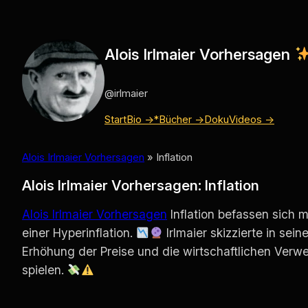
Zum
Inhalt
springen
Alois Irlmaier Vorhersagen
@irlmaier
Start
Bio →
*Bücher →
Doku
Videos →
Alois Irlmaier Vorhersagen
»
Inflation
Alois Irlmaier Vorhersagen: Inflation
Alois Irlmaier Vorhersagen
Inflation befassen sich 
einer Hyperinflation.
Irlmaier skizzierte in sei
Erhöhung der Preise und die wirtschaftlichen Verwe
spielen.