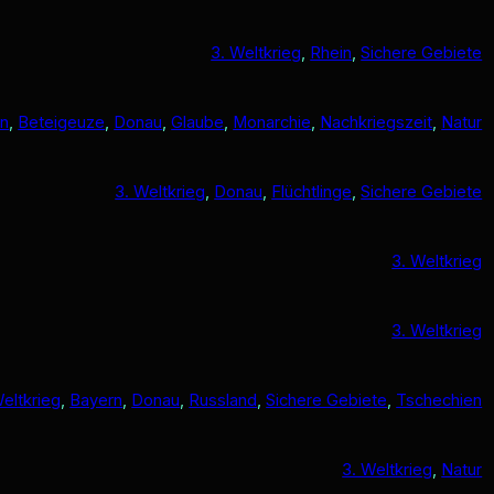
3. Weltkrieg
, 
Rhein
, 
Sichere Gebiete
rn
, 
Beteigeuze
, 
Donau
, 
Glaube
, 
Monarchie
, 
Nachkriegszeit
, 
Natur
3. Weltkrieg
, 
Donau
, 
Flüchtlinge
, 
Sichere Gebiete
3. Weltkrieg
3. Weltkrieg
Weltkrieg
, 
Bayern
, 
Donau
, 
Russland
, 
Sichere Gebiete
, 
Tschechien
3. Weltkrieg
, 
Natur