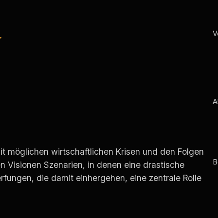
S
e
a
r
c
h
A
mit möglichen wirtschaftlichen Krisen und den Folgen
B
nen Visionen Szenarien, in denen eine drastische
rfungen, die damit einhergehen, eine zentrale Rolle