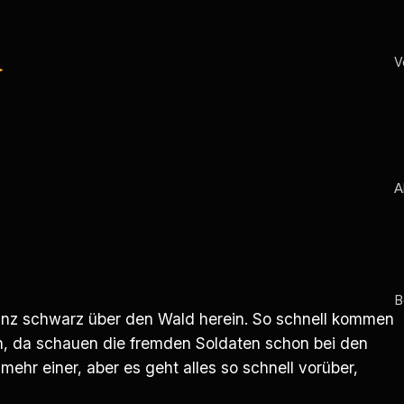
S
e
a
r
c
h
A
B
anz schwarz über den Wald herein. So schnell kommen
en, da schauen die fremden Soldaten schon bei den
ehr einer, aber es geht alles so schnell vorüber,