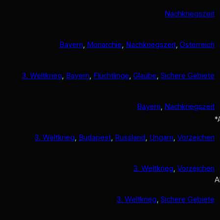
Nachkriegszeit
Bayern
, 
Monarchie
, 
Nachkriegszeit
, 
Österreich
3. Weltkrieg
, 
Bayern
, 
Flüchtlinge
, 
Glaube
, 
Sichere Gebiete
Bayern
, 
Nachkriegszeit
*
3. Weltkrieg
, 
Budapest
, 
Russland
, 
Ungarn
, 
Vorzeichen
3. Weltkrieg
, 
Vorzeichen
A
3. Weltkrieg
, 
Sichere Gebiete