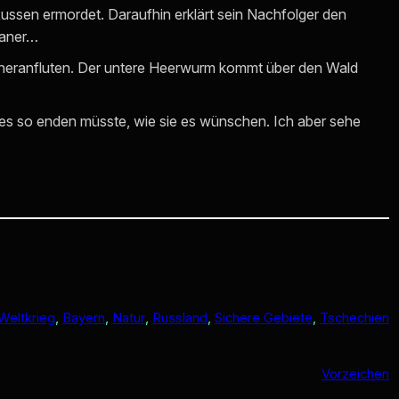
ussen ermordet. Daraufhin erklärt sein Nachfolger den
kaner…
ch heranfluten. Der untere Heerwurm kommt über den Wald
les so enden müsste, wie sie es wünschen. Ich aber sehe
 Weltkrieg
, 
Bayern
, 
Natur
, 
Russland
, 
Sichere Gebiete
, 
Tschechien
Vorzeichen