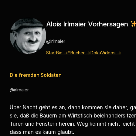
Zum
Inhalt
springen
Alois Irlmaier Vorhersagen
@irlmaier
Start
Bio →
*Bücher →
Doku
Videos →
Die fremden Soldaten
@irlmaier
Über Nacht geht es an, dann kommen sie daher, g
sie, daß die Bauern am Wirtstisch beieinandersitz
Türen und Fenstern herein. Weg kommt nicht leicht m
dass man es kaum glaubt.