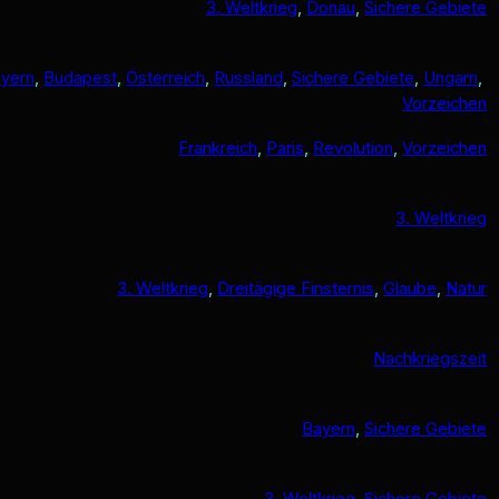
3. Weltkrieg
, 
Donau
, 
Sichere Gebiete
yern
, 
Budapest
, 
Österreich
, 
Russland
, 
Sichere Gebiete
, 
Ungarn
, 
Vorzeichen
Frankreich
, 
Paris
, 
Revolution
, 
Vorzeichen
3. Weltkrieg
3. Weltkrieg
, 
Dreitägige Finsternis
, 
Glaube
, 
Natur
Nachkriegszeit
Bayern
, 
Sichere Gebiete
3. Weltkrieg
, 
Sichere Gebiete