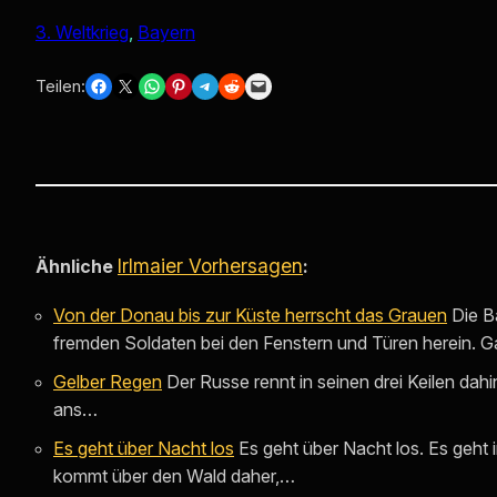
3. Weltkrieg
, 
Bayern
Share on Facebook
Share on X
Share on WhatsApp
Share on Pinterest
Share on Telegram
Share on Reddit
Email this Page
Teilen:
Irlmaier Vorhersagen
Ähnliche
:
Von der Donau bis zur Küste herrscht das Grauen
Die B
fremden Soldaten bei den Fenstern und Türen herein.
Gelber Regen
Der Russe rennt in seinen drei Keilen dahi
ans…
Es geht über Nacht los
Es geht über Nacht los. Es geht
kommt über den Wald daher,…