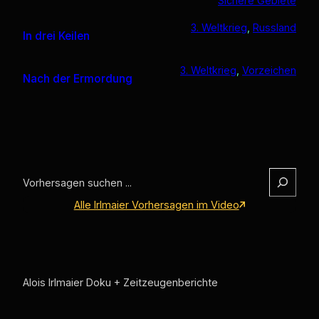
Sichere Gebiete
3. Weltkrieg
, 
Russland
In drei Keilen
3. Weltkrieg
, 
Vorzeichen
Nach der Ermordung
S
e
Alle Irlmaier Vorhersagen im Video
a
r
c
h
Alois Irlmaier Doku + Zeitzeugenberichte