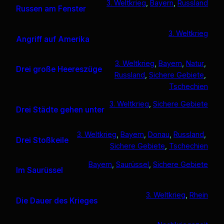
3. Weltkrieg
, 
Bayern
, 
Russland
Russen am Fenster
3. Weltkrieg
Angriff auf Amerika
3. Weltkrieg
, 
Bayern
, 
Natur
, 
Drei große Heereszüge
Russland
, 
Sichere Gebiete
, 
Tschechien
3. Weltkrieg
, 
Sichere Gebiete
Drei Städte gehen unter
3. Weltkrieg
, 
Bayern
, 
Donau
, 
Russland
, 
Drei Stoßkeile
Sichere Gebiete
, 
Tschechien
Bayern
, 
Saurüssel
, 
Sichere Gebiete
Im Saurüssel
3. Weltkrieg
, 
Rhein
Die Dauer des Krieges