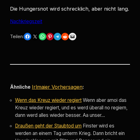
Die Hungersnot wird schrecklich, aber nicht lang.
Nachkriegszeit
Share on Facebook
Share on X
Share on WhatsApp
Share on Pinterest
Share on Telegram
Share on Reddit
Email this Page
Teilen:
Irlmaier Vorhersagen
Ähnliche
:
Wenn das Kreuz wieder regiert
Wenn aber amoi das
Kreuz wieder regiert, und es werd überall no regiern,
dann werd alles wieder besser. Aa unser…
Draußen geht der Staubtod um
Finster wird es
werden an einem Tag unterm Krieg. Dann bricht ein