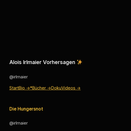
Alois Irlmaier Vorhersagen
@irlmaier
Start
Bio →
*Bücher →
Doku
Videos →
Die Hungersnot
@irlmaier