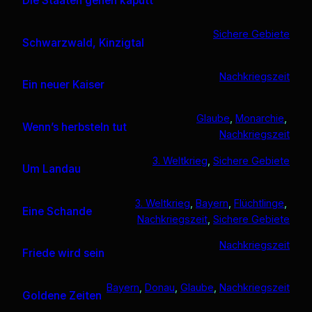
Die Staaten gehen kaputt
Sichere Gebiete
Schwarzwald, Kinzigtal
Nachkriegszeit
Ein neuer Kaiser
Glaube
, 
Monarchie
, 
Wenn’s herbsteln tut
Nachkriegszeit
3. Weltkrieg
, 
Sichere Gebiete
Um Landau
3. Weltkrieg
, 
Bayern
, 
Flüchtlinge
, 
Eine Schande
Nachkriegszeit
, 
Sichere Gebiete
Nachkriegszeit
Friede wird sein
Bayern
, 
Donau
, 
Glaube
, 
Nachkriegszeit
Goldene Zeiten