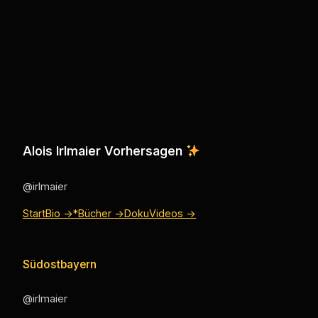
Alois Irlmaier Vorhersagen
@irlmaier
Start
Bio →
*Bücher →
Doku
Videos →
Südostbayern
@irlmaier