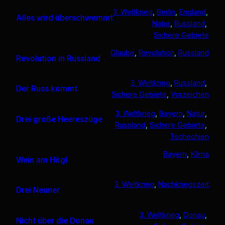
3. Weltkrieg
, 
Berlin
, 
England
, 
Alles wird überschwemmt
Natur
, 
Russland
, 
Sichere Gebiete
Glaube
, 
Revolution
, 
Russland
Revolution in Russland
3. Weltkrieg
, 
Russland
, 
Der Russ kommt
Sichere Gebiete
, 
Vorzeichen
3. Weltkrieg
, 
Bayern
, 
Natur
, 
Drei große Heereszüge
Russland
, 
Sichere Gebiete
, 
Tschechien
Bayern
, 
Klima
Wein am Högl
3. Weltkrieg
, 
Nachkriegszeit
Drei Neuner
3. Weltkrieg
, 
Donau
, 
Nicht über die Donau