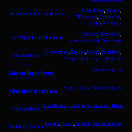
3. Weltkrieg
, 
Bayern
, 
Es kommt eher schlimmer
Flüchtlinge
, 
Österreich
, 
Sichere Gebiete
Bayern
, 
Monarchie
, 
Der Papst kommt zurück
Nachkriegszeit
, 
Österreich
3. Weltkrieg
, 
Bayern
, 
Donau
, 
Russland
, 
Drei Stoßkeile
Sichere Gebiete
, 
Tschechien
Nachkriegszeit
Wie die Urgroßväter
Bayern
, 
Klima
, 
Nachkriegszeit
Alles sieht anders aus
3. Weltkrieg
, 
Dreitägige Finsternis
, 
Natur
Todeswolken
Bayern
, 
Donau
, 
Glaube
, 
Nachkriegszeit
Goldene Zeiten