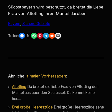
Südostbayern wird beschützt, da breitet die Liebe
Frau von Altötting ihren Mantel darüber.
Bayern
, 
Sichere Gebiete
Share on Facebook
Share on X
Share on WhatsApp
Share on Pinterest
Share on Telegram
Share on Reddit
Email this Page
Teilen:
Irlmaier Vorhersagen
Ähnliche
:
Altötting
Da breitet die liebe Frau von Altötting den
Mantel aus über den Saurüssel. Da kommt keiner
her….
Drei große Heereszüge
Drei große Heereszüge sehe