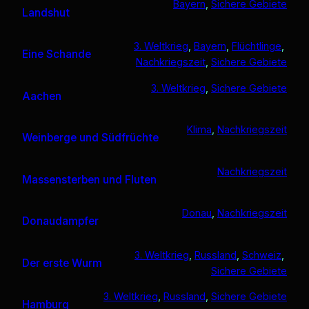
Bayern
, 
Sichere Gebiete
Landshut
3. Weltkrieg
, 
Bayern
, 
Flüchtlinge
, 
Eine Schande
Nachkriegszeit
, 
Sichere Gebiete
3. Weltkrieg
, 
Sichere Gebiete
Aachen
Klima
, 
Nachkriegszeit
Weinberge und Südfrüchte
Nachkriegszeit
Massensterben und Fluten
Donau
, 
Nachkriegszeit
Donaudampfer
3. Weltkrieg
, 
Russland
, 
Schweiz
, 
Der erste Wurm
Sichere Gebiete
3. Weltkrieg
, 
Russland
, 
Sichere Gebiete
Hamburg