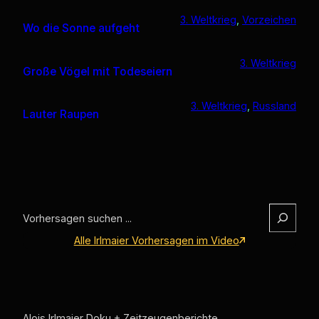
3. Weltkrieg
, 
Vorzeichen
Wo die Sonne aufgeht
3. Weltkrieg
Große Vögel mit Todeseiern
3. Weltkrieg
, 
Russland
Lauter Raupen
S
e
Alle Irlmaier Vorhersagen im Video
a
r
c
h
Alois Irlmaier Doku + Zeitzeugenberichte