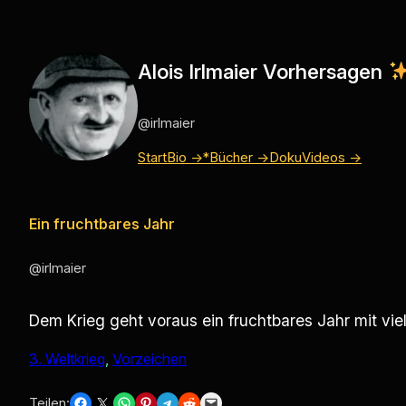
Zum
Inhalt
springen
Alois Irlmaier Vorhersagen
@irlmaier
Start
Bio →
*Bücher →
Doku
Videos →
Ein fruchtbares Jahr
@irlmaier
Dem Krieg geht voraus ein fruchtbares Jahr mit vie
3. Weltkrieg
, 
Vorzeichen
Share on Facebook
Share on X
Share on WhatsApp
Share on Pinterest
Share on Telegram
Share on Reddit
Email this Page
Teilen: